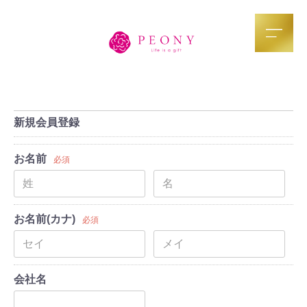
新規会員登録
お名前
必須
お名前(カナ)
必須
会社名