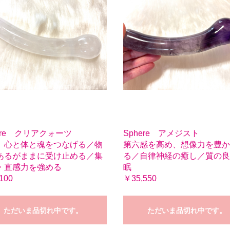
ere クリアクォーツ
Sphere アメジスト
、心と体と魂をつなげる／物
第六感を高め、想像力を豊か
あるがままに受け止める／集
る／自律神経の癒し／質の良
・直感力を強める
眠
100
￥35,550
ただいま品切れ中です。
ただいま品切れ中です。