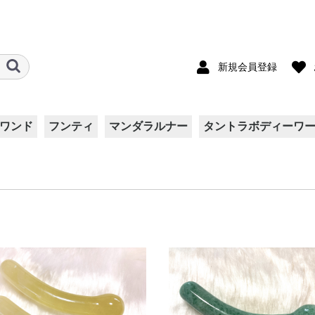
新規会員登録
ワンド
フンティ
マンダラルナー
タントラボディーワ
ート
ト
ス
両面ダブルガーゼ
リバティ柄
シルク
Kids