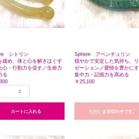
ere シトリン
Sphere アベンチュリン
を緩め、体と心を解きほぐす
穏やかで安定した気持ち、リ
上心・行動力を促す／生命力
ゼーション／愛情を豊かにす
める
集中力・記憶力を高める
300
￥25,100
カートに入れる
ただいま品切れ中です。