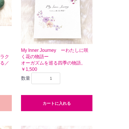
My Inner Journey ーわたしに咲
ラク
く花の物語ー
る／
オーガズムを巡る四季の物語。
￥1,500
数量
カートに入れる