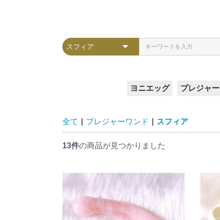
ヨニエッグ
プレジャー
Lサイズ
Mサイズ
Sサイズ
SSサイズ
ガラスア
クレセン
スフィア
ピラー
ヴィーナ
全て
|
プレジャーワンド
|
スフィア
13件
の商品が見つかりました