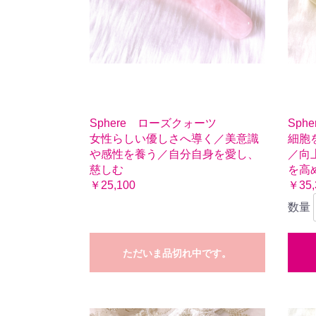
Sphere ローズクォーツ
Sph
女性らしい優しさへ導く／美意識
細胞
や感性を養う／自分自身を愛し、
／向
慈しむ
を高
￥25,100
￥35,
数量
ただいま品切れ中です。