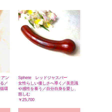
ィアン
Sphere レッドジャスパー
る／
女性らしい優しさへ導く／美意識
循環
や感性を養う／自分自身を愛し、
慈しむ
￥25,700