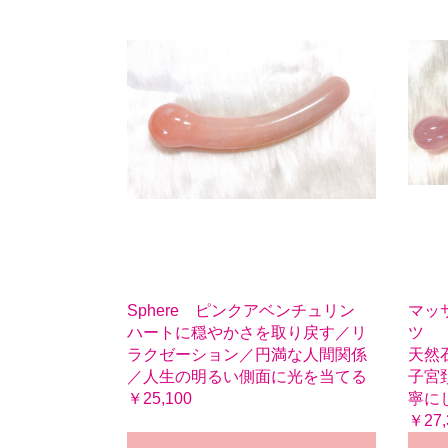
Sphere ピンクアベンチュリン
マッ
ハートに穏やかさを取り戻す／リ
ツ
ラクゼーション／円満な人間関係
天然
／人生の明るい側面に光を当てる
子宮
￥25,100
寧に
￥27,