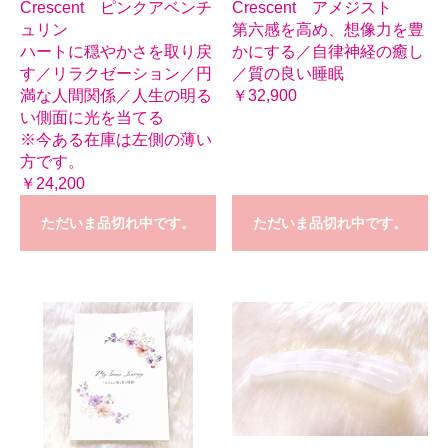
Crescent ピンクアベンチ
Crescent アメジスト
ュリン
第六感を高め、想像力を豊
ハートに穏やかさを取り戻
かにする／自律神経の癒し
す／リラクゼーション／円
／質の良い睡眠
満な人間関係／人生の明る
￥32,900
い側面に光を当てる
※今ある在庫は左側の薄い
方です。
￥24,200
ただいま品切れ中です。
ただいま品切れ中です。