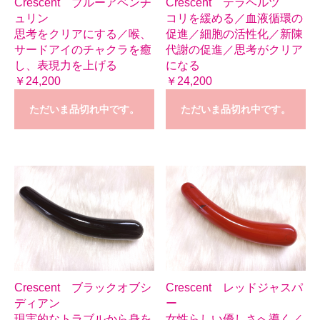
Crescent ブルーアベンチ
Crescent テラヘルツ
ュリン
コリを緩める／血液循環の
思考をクリアにする／喉、
促進／細胞の活性化／新陳
サードアイのチャクラを癒
代謝の促進／思考がクリア
し、表現力を上げる
になる
￥24,200
￥24,200
ただいま品切れ中です。
ただいま品切れ中です。
Crescent ブラックオブシ
Crescent レッドジャスパ
ディアン
ー
現実的なトラブルから身を
女性らしい優しさへ導く／