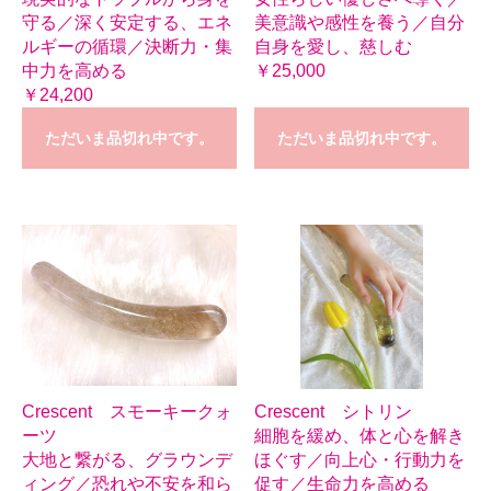
守る／深く安定する、エネ
美意識や感性を養う／自分
ルギーの循環／決断力・集
自身を愛し、慈しむ
中力を高める
￥25,000
￥24,200
ただいま品切れ中です。
ただいま品切れ中です。
Crescent スモーキークォ
Crescent シトリン
ーツ
細胞を緩め、体と心を解き
大地と繋がる、グラウンデ
ほぐす／向上心・行動力を
ィング／恐れや不安を和ら
促す／生命力を高める