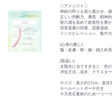
◇アメジスト◇
神経の昂りを落ち着かせ、循
正しい判断力、勇気、精神的
第六感を高めて創造性を豊か
現実逃避の回避、恋愛成就
インスピレーション、集中力
(心身の癒し)
脳・皮膚・肺・腸・婦人科系
(取扱い)
太陽光に当てすぎると、色が
浄化方法…流水、クラスター
サイズ：長さ約17cm、直径3c
※ベルベットポーチ付き
※天然石素材のため一つ一つ