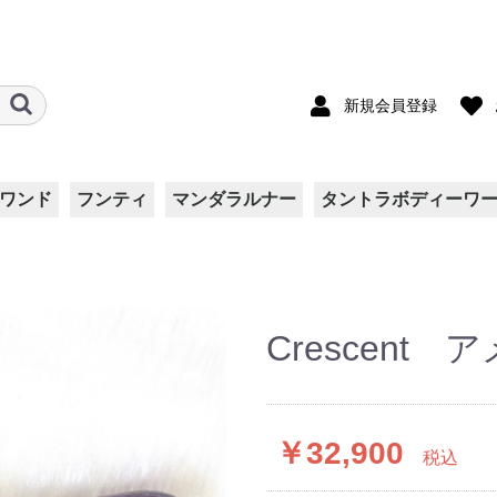
新規会員登録
ワンド
フンティ
マンダラルナー
タントラボディーワ
ート
ト
ス
両面ダブルガーゼ
リバティ柄
シルク
Kids
Crescent
￥32,900
税込