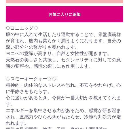
お気に入りに追加
◇ヨニエッグ◇
膣の中に入れて生活したり運動することで、骨盤底筋群
が育まれ、膣内も柔らかく潤うようになります。自分の
深い部分との繋がりも養われます。
ヨニへの意識が高まり、自然と女性性が開きます。
天然石の美しさと共振し、セクシャリティに対しての意
識の変容や、感情の癒しにも作用します。
◇スモーキークォーツ◇
精神的・肉体的なストレスや恐れ、不安をやわらげ、心
に平静さをもたらす。
心に迷いがあるとき、今何が一番大切かを教えてくれま
す。
エネルギーを集中させる力があるため、感覚が研ぎ澄ま
され、直感力やひらめきがもたらせ、冷静な判断力が培
われます。