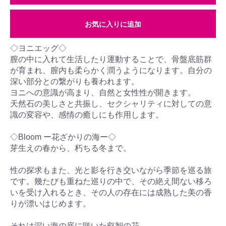
お気に入りに追加
◇ヨニエッグ◇
膣の中に入れて生活したり運動することで、骨盤底筋群
が育まれ、膣内も柔らかく潤うようになります。自分の
深い部分との繋がりも養われます。
ヨニへの意識が高まり、自然と女性性が開きます。
天然石の美しさと共振し、セクシャリティに対しての意
識の変容や、感情の癒しにも作用します。
◇Bloom ー花ざかりの海ー◇
芽生えの春から、朽ちる冬まで。
性の探求もまた、光と影を行き交いながら季節を巡る旅
です。幾たびも重ねた巡りの中で、その絶え間ない移ろ
いを受け入れるとき、その人の存在には成熟した美の香
りが漂いはじめます。
それは深い海の底に咲いた叡智の花。