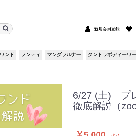
新規会員登録
ワンド
フンティ
マンダラルナー
タントラボディーワ
ート
ト
ス
両面ダブルガーゼ
リバティ柄
シルク
Kids
6/27 (土)
徹底解説（zo
￥5,000
税込