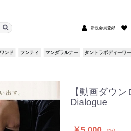
新規会員登録
ワンド
フンティ
マンダラルナー
タントラボディーワ
ート
ト
ス
両面ダブルガーゼ
リバティ柄
シルク
Kids
【動画ダウンロー
Dialogue
￥5,000
税込