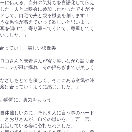
ーに伝える、自分の気持ちを言語化して伝え
した。夫と上映会に参加したかったですが叶
ドして、自宅で夫と観る機会を創ります！
うな男性が増えていって欲しいと思いまし
耳を傾けて、寄り添ってくれて、尊重してく
いました。」
溶け合っていく、美しい映像美
ロコさんと壱希さんが寄り添いながら語り合
ーテンが風に揺れ、その揺らぎまでが美しく
なざしもとても優しく、そこにある空気や時
溶け合っていくように感じました。」
の尊い瞬間に、勇気をもらう
自体難しいのに、それを人に言う事のハード
、さおりさんが、自分の思いを、一言一言、
お話している姿に心打たれました。