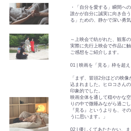
・「自分を愛する」瞬間への
誰かが自分に誠実に向き合う
る」ための、静かで深い勇気
～上映会で紡がれた、観客の
実際に先行上映会で作品に触
ご感想をご紹介します。
01 | 映画を「見る」枠を
「まず、冒頭2分ほどの映像
込まれました。ヒロコさんの
印象的でした。
映画全体を通して穏やかな空
りの中で微睡みながら過ごし
『見る』というよりも、その
うに思います。」
02 | 優しくてあたたかい