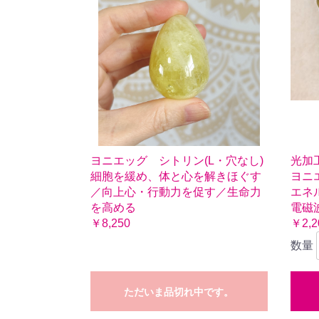
ヨニエッグ シトリン(L・穴なし)
光加
細胞を緩め、体と心を解きほぐす
ヨニ
／向上心・行動力を促す／生命力
エネ
を高める
電磁
￥8,250
￥2,2
数量
ただいま品切れ中です。