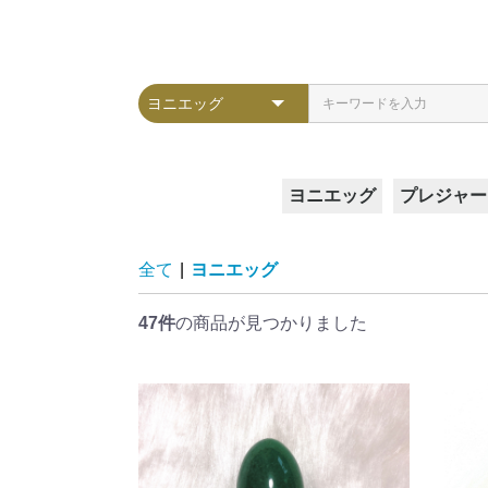
ヨニエッグ
プレジャー
Lサイズ
Mサイズ
Sサイズ
SSサイズ
ガラスア
クレセン
スフィア
ピラー
ヴィーナ
全て
|
ヨニエッグ
47件
の商品が見つかりました