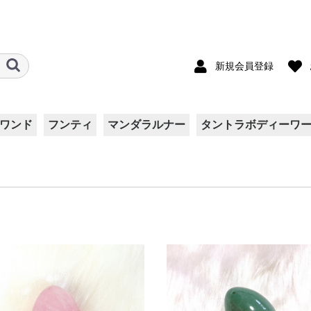
新規会員登録
ワンド
フンティ
マンダラルナー
タントラボディーワ
ート
ト
ス
両面ダブルガーゼ
リバティ柄
シルク
Kids