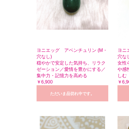
ヨニエッグ アベンチュリン (M・
ヨニ
穴なし)
穴なし
穏やかで安定した気持ち、リラク
女性
ゼーション／愛情を豊かにする／
や感
集中力・記憶力を高める
しむ
￥6,900
￥6,9
ただいま品切れ中です。