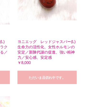
L)
ヨニエッグ レッドジャスパー(L)
ラク
生命力の活性化、女性ホルモンの
る／
安定／新陳代謝の促進、強い精神
力／安心感、安定感
￥8,000
ただいま品切れ中です。